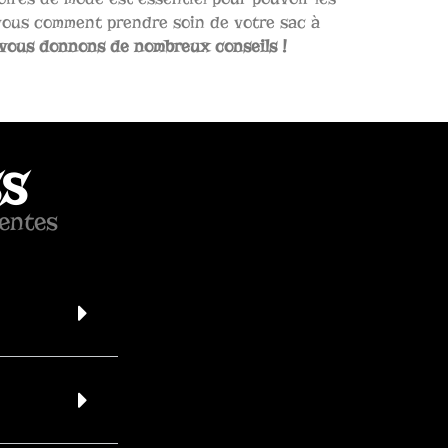
vous comment prendre soin de votre sac à
vous donnons de nombreux conseils !
SS
entes