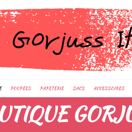
E
POUPÉES
PAPETERIE
SACS
ACCESSOIRES
UTIQUE GORJ