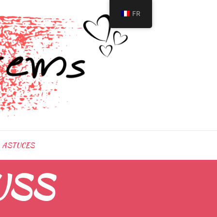
FR
ASTUCES
USS