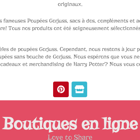
originaux.
es fameuses Poupées Gorjuss, sacs à dos, compléments et a
core! Tous nos produits ont été soigneusement sélectionné
dèles de poupées Gorjuss. Cependant, nous restons à jour
pées sans bouche de Gorjuss. Nous espérons que vous ne p
 cadeaux et merchandising de Harry Potter? Nous vous cons
P
S
i
t
n
o
t
r
e
e
Boutiques en ligne
r
e
Love to Share
s