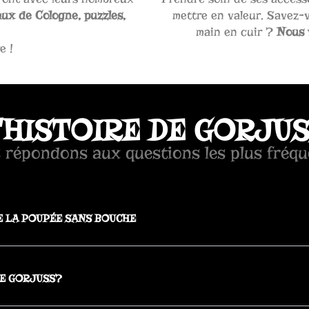
aux de Cologne, puzzles,
mettre en valeur. Savez-
main en cuir ?
Nous 
e !
'HISTOIRE DE GORJU
 répondons aux questions les plus fréqu
E LA POUPÉE SANS BOUCHE
IE GORJUSS?