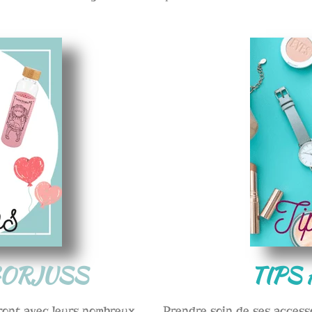
GORJUSS
TIPS
ront avec leurs nombreux
Prendre soin de ses accesso