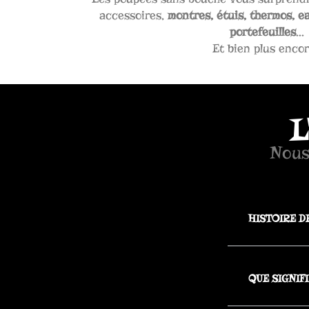
accessoires,
montres, étuis, thermos, e
portefeuilles
...
Et bien plus encor
L
Nous
HISTOIRE D
QUE SIGNIF