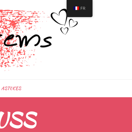
FR
ASTUCES
USS