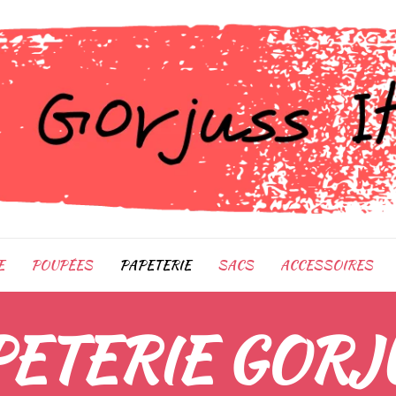
E
POUPÉES
PAPETERIE
SACS
ACCESSOIRES
PETERIE GORJ