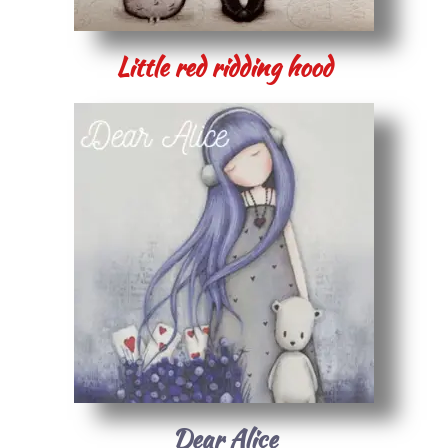
Little red ridding hood
Dear Alice