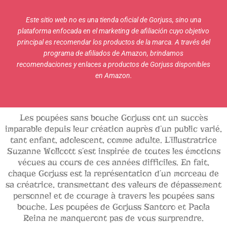
Este sitio web no es una tienda oficial de Gorjuss, sino una
plataforma enfocada en el marketing de afiliación cuyo objetivo
principal es recomendar los productos de la marca. A través del
programa de afiliados de Amazon, brindamos
recomendaciones y enlaces a productos de Gorjuss disponibles
en Amazon.
Les poupées sans bouche Gorjuss ont un succès
imparable depuis leur création auprès d’un public varié,
tant enfant, adolescent, comme adulte. L’illustratrice
Suzanne Wollcott s’est inspirée de toutes les émotions
vécues au cours de ces années difficiles. En fait,
chaque Gorjuss est la représentation d’un morceau de
sa créatrice, transmettant des valeurs de dépassement
personnel et de courage à travers les poupées sans
bouche. Les poupées de Gorjuss Santoro et Paola
Reina ne manqueront pas de vous surprendre.