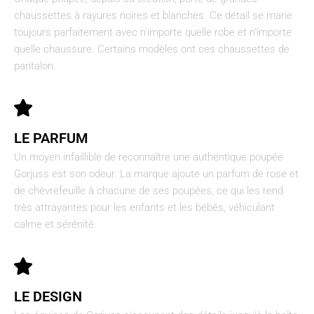
chaussettes à rayures noires et blanches. Ce détail se marie
toujours parfaitement avec n'importe quelle robe et n'importe
quelle chaussure. Certains modèles ont ces chaussettes de
pantalon.
LE PARFUM
Un moyen infaillible de reconnaître une authentique poupée
Gorjuss est son odeur. La marque ajoute un parfum de rose et
de chèvrefeuille à chacune de ses poupées, ce qui les rend
très attrayantes pour les enfants et les bébés, véhiculant
calme et sérénité.
LE DESIGN