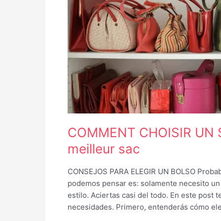
COMMENT
CHOISIR
UN
SAC?
conseils
pour
choisir
le
meilleur
sac
COMMENT CHOISIR UN SAC
meilleur sac
CONSEJOS PARA ELEGIR UN BOLSO Probablem
podemos pensar es: solamente necesito un 
estilo. Aciertas casi del todo. En este post
necesidades. Primero, entenderás cómo ele