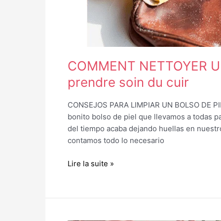
conseils
pour
prendre
soin
du
COMMENT NETTOYER UN 
cuir
prendre soin du cuir
CONSEJOS PARA LIMPIAR UN BOLSO DE PIEL 
bonito bolso de piel que llevamos a todas 
del tiempo acaba dejando huellas en nuestro
contamos todo lo necesario
Lire la suite »