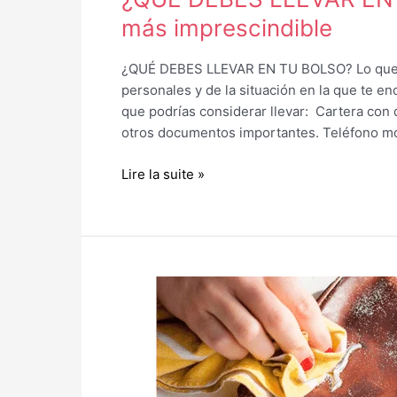
más imprescindible
¿QUÉ DEBES LLEVAR EN TU BOLSO? Lo que d
personales y de la situación en la que te e
que podrías considerar llevar: Cartera con di
otros documentos importantes. Teléfono mó
Lire la suite »
COMMENT
NETTOYER
UN
SAC
EN
CUIR?