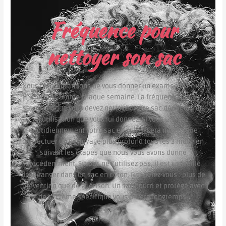
Fréquence pour
nettoyer son sac
Nous recommandons de vous donner un examen avec un
chiffon humide chaque semaine. La fréquence pour
savoir chaque vous devez nettoyer votre sac dépendra de
l’utilisation que vous lui donnez. Si vous utilisez
quotidiennement votre sac en cuir, il sera nécessaire
d’effectuer un nettoyage plus profond tous les 3 mois, en
suivant les étapes que nous vous avons donné
précédemment. Si vous ne l’utilisez pas, il est conseillé
de le ranger dans un sac en coton. Rappelez-vous : plus de
prévention que de guérison. Un sac nourri et protégé avec
de la crème spécifique vous durera longtemps.