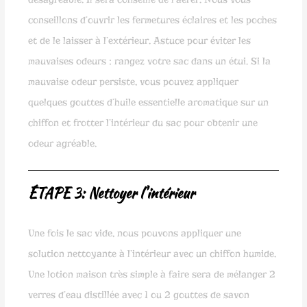
conseillons d’ouvrir les fermetures éclaires et les poches
et de le laisser à l’extérieur. Astuce pour éviter les
mauvaises odeurs : rangez votre sac dans un étui. Si la
mauvaise odeur persiste, vous pouvez appliquer
quelques gouttes d’huile essentielle aromatique sur un
chiffon et frotter l’intérieur du sac pour obtenir une
odeur agréable.
ÉTAPE 3: Nettoyer l'intérieur
Une fois le sac vide, nous pouvons appliquer une
solution nettoyante à l’intérieur avec un chiffon humide.
Une lotion maison très simple à faire sera de mélanger 2
verres d’eau distillée avec 1 ou 2 gouttes de savon